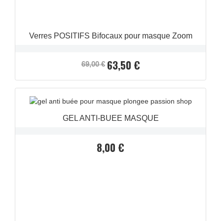
Verres POSITIFS Bifocaux pour masque Zoom
63,50 €
Prix
Prix
69,00 €
de
APERÇU RAPIDE

base
GEL ANTI-BUEE MASQUE
8,00 €
Prix