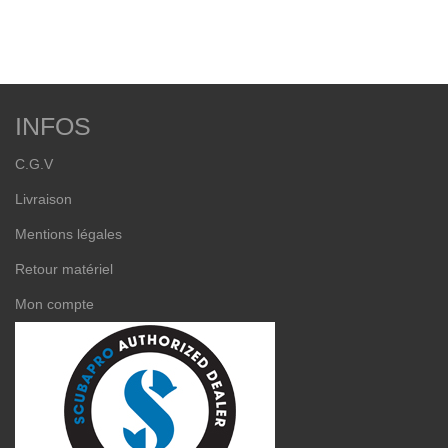
INFOS
C.G.V
Livraison
Mentions légales
Retour matériel
Mon compte